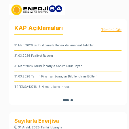
KAP Açıklamaları
ü Gör
Tümünü Gör
31 Mart 2026 tarihi itibarıyla Konsolide Finansal Tablolar
31.03.2026 Faaliyet Raporu
31 Mart 2026 Tarihi İtibarıyla Sorumluluk Beyanı
31.03.2026 Tarihli Finansal Sonuçlar Bilgilendirme Bülteni
TRFENSA42716 ISIN kodlu bono ihracı.
TRSENSA72617 ISIN Kodlu Tahvilin 7. Kupon Faiz Ödemesi.
Sayılarla Enerjisa
31 Aralık 2025 Tarihi İtibarıyla