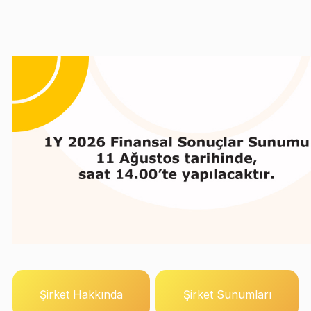
Gelecek Etkinlikler
KAP A
Tümünü Gör
10 Ağustos 2026
31 Mart 2026 
1Y 2026 Finansal Sonuçlar
31.03.2026 F
11 Ağustos 2026
1Y 2026 Finansal Sonuçlar Sunumu
31 Mart 2026
31.03.2026 T
TRFENSA4271
TRSENSA7261
Şirket Hakkında
Şirket Sunumları