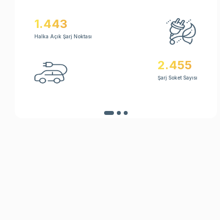
8
1.443
Düze
Halka Açık Şarj Noktası
Taba
2
2.455
TWs
cmi
Şarj Soket Sayısı