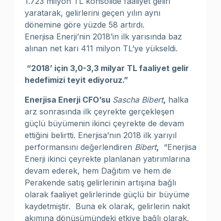
1.723 milyon TL konsolide faaliyet geliri
yaratarak, gelirlerini geçen yılın aynı
dönemine göre yüzde 58 artırdı.
Enerjisa Enerji’nin 2018’in ilk yarısında baz
alınan net karı 411 milyon TL‘ye yükseldi.
“2018’ için 3,0-3,3 milyar TL faaliyet gelir
hedefimizi teyit ediyoruz.”
Enerjisa Enerji CFO’su
Sascha Bibert
,
halka
arz sonrasında ilk çeyrekte gerçekleşen
güçlü büyümenin ikinci çeyrekte de devam
ettiğini belirtti. Enerjisa’nın 2018 ilk yarıyıl
performansını değerlendiren
Bibert
,
“Enerjisa
Enerji ikinci çeyrekte planlanan yatırımlarına
devam ederek, hem Dağıtım ve hem de
Perakende satış gelirlerinin artışına bağlı
olarak faaliyet gelirlerinde güçlü bir büyüme
kaydetmiştir. Buna ek olarak, gelirlerin nakit
akımına dönüşümündeki etkiye bağlı olarak,